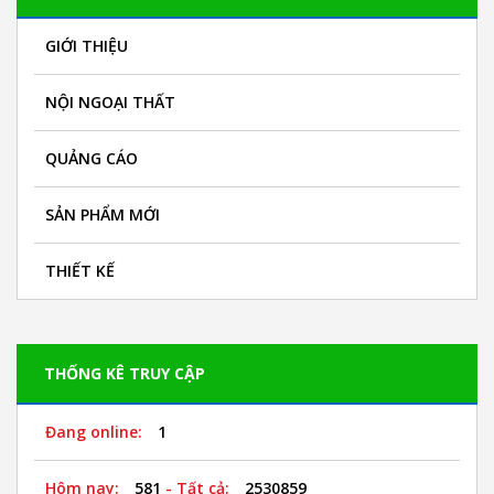
GIỚI THIỆU
NỘI NGOẠI THẤT
QUẢNG CÁO
SẢN PHẨM MỚI
THIẾT KẾ
THỐNG KÊ TRUY CẬP
Đang online:
1
Hôm nay:
581
- Tất cả:
2530859