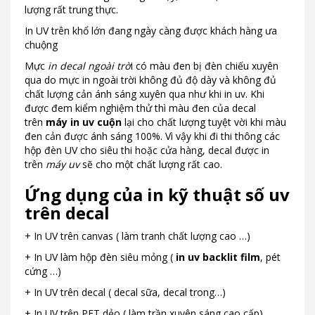
lượng rất trung thực.
In UV trên khổ lớn đang ngày càng được khách hàng ưa
chuộng
Mực
in decal ngoài trờ
i có màu đen bị đèn chiếu xuyên
qua do mực in ngoài trời không đủ độ dày và không đủ
chất lượng cản ánh sáng xuyên qua như khi in uv. Khi
được đem kiểm nghiệm thử thì màu đen của decal
trên
máy in uv cuộn
lại cho chất lượng tuyệt vời khi màu
đen cản được ánh sáng 100%. Vì vậy khi đi thi thông các
hộp đèn UV cho siêu thi hoặc cửa hàng, decal được in
trên
máy uv
sẽ cho một chất lượng rất cao.
Ứng dụng của in kỹ thuật số uv
trên decal
+ In UV trên canvas ( làm tranh chất lượng cao …)
+ In UV làm hộp đèn siêu mỏng (
in uv backlit film
, pét
cứng …)
+ In UV trên decal ( decal sữa, decal trong…)
+ In UV trên PET dẻo ( làm trần xuyên sáng cao cấp)