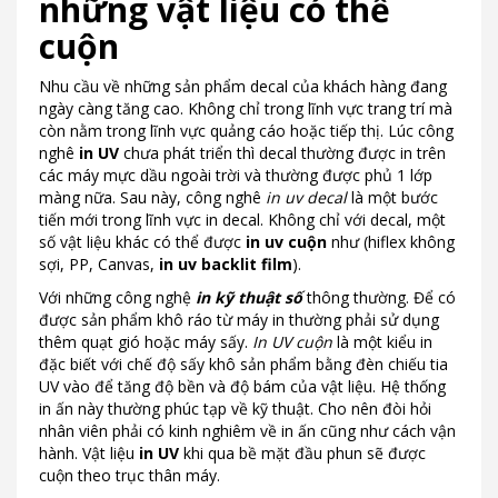
những vật liệu có thể
cuộn
Nhu cầu về những sản phẩm decal của khách hàng đang
ngày càng tăng cao. Không chỉ trong lĩnh vực trang trí mà
còn nằm trong lĩnh vực quảng cáo hoặc tiếp thị. Lúc công
nghê
in UV
chưa phát triển thì decal thường được in trên
các máy mực dầu ngoài trời và thường được phủ 1 lớp
màng nữa. Sau này, công nghê
in uv decal
là một bước
tiến mới trong lĩnh vực in decal. Không chỉ với decal, một
số vật liệu khác có thể được
in uv cuộn
như (hiflex không
sợi, PP, Canvas,
in uv backlit film
).
Với những công nghệ
in kỹ thuật số
thông thường. Để có
được sản phẩm khô ráo từ máy in thường phải sử dụng
thêm quạt gió hoặc máy sấy.
In UV cuộn
là một kiểu in
đặc biết với chế độ sấy khô sản phẩm bằng đèn chiếu tia
UV vào để tăng độ bền và độ bám của vật liệu. Hệ thống
in ấn này thường phúc tạp về kỹ thuật. Cho nên đòi hỏi
nhân viên phải có kinh nghiêm về in ấn cũng như cách vận
hành. Vật liệu
in UV
khi qua bề mặt đầu phun sẽ được
cuộn theo trục thân máy.