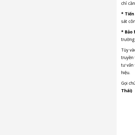
chỉ cần
* Tiến
sát cô
* Bảo
trường
Tùy và
truyền
tư vấn 
hiệu.
Gọi ch
Thái)