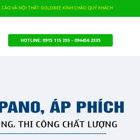
CÁO VÀ NỘI THẤT GOLDBEE KÍNH CHÀO QUÝ KHÁCH
HOTLINE: 0915 115 355 - 094456 2335