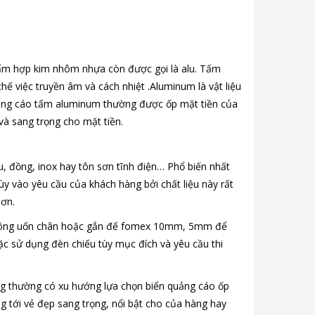
ấm hợp kim nhôm nhựa còn được gọi là alu. Tấm
hế việc truyền âm và cách nhiệt .Aluminum là vật liệu
uảng cáo tấm aluminum thường được ốp mặt tiền của
à sang trọng cho mặt tiền.
lu, đồng, inox hay tôn sơn tĩnh điện… Phổ biến nhất
ùy vào yêu cầu của khách hàng bởi chất liệu này rất
hơn.
hi công uốn chân hoặc gắn đế fomex 10mm, 5mm để
c sử dụng đèn chiếu tùy mục đích và yêu cầu thi
àng thường có xu hướng lựa chọn biển quảng cáo ốp
g tới vẻ đẹp sang trọng, nổi bật cho của hàng hay