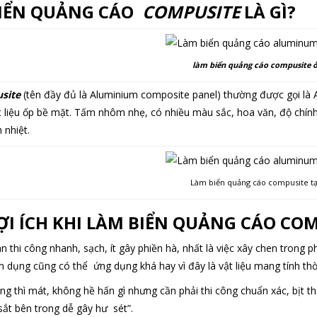
BIỂN QUẢNG CÁO
COMPUSITE
LÀ GÌ?
làm biển quảng cáo compusite ở
site
(tên đầy đủ là Aluminium composite panel) thường được gọi l
t liệu ốp bề mặt. Tấm nhôm nhẹ, có nhiều màu sắc, hoa văn, độ chính
 nhiệt.
Làm biển quảng cáo compusite tạ
LỢI ÍCH KHI LÀM BIỂN QUẢNG CÁO CO
an thi công nhanh, sạch, ít gây phiền hà, nhất là việc xây chen trong 
n dụng cũng có thể ứng dụng khá hay vì đây là vật liệu mang tính thời
ng thì mát, không hề hấn gì nhưng cần phải thi công chuẩn xác, bịt th
sắt bên trong dễ gây hư sét”.