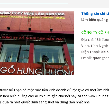
Thông tin chi ti
làm biển quảng
CÔNG TY CỔ P
Địa chỉ: 136 đư
Vinh, tỉnh Nghệ
Điện thoại: 0915
Email: quangca
 tuyệt nếu bạn có một mặt tiền kinh doanh đủ rộng và có một ầm nhì
ọn làm biển quảng cáo aluminum gắn chữ nổi này. Vì sao vậy? Chúng t
 đưa ra một quyết định sáng suốt và đúng đắn nhất nhé!