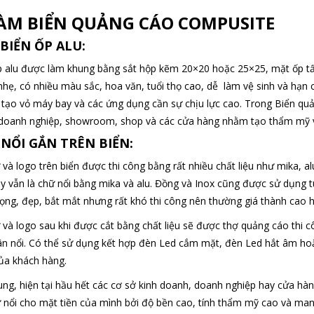
LÀM BIỂN QUẢNG CÁO
COMPUSITE
BIỂN ỐP ALU:
p alu được làm khung bằng sắt hộp kẽm 20×20 hoặc 25×25, mặt ốp t
hẹ, có nhiều màu sắc, hoa văn, tuổi thọ cao, dễ làm vệ sinh và hạn c
 tạo vỏ máy bay và các ứng dụng cần sự chịu lực cao. Trong Biển q
 doanh nghiệp, showroom, shop và các cửa hàng nhằm tạo thẩm mỹ v
NỔI GẮN TRÊN BIỂN:
và logo trên biển được thi công bằng rất nhiều chất liệu như mika, a
ay vẫn là chữ nổi bằng mika và alu. Đồng và Inox cũng được sử dụng t
rọng, đẹp, bắt mắt nhưng rất khó thi công nên thường giá thành cao 
 và logo sau khi được cắt bằng chất liệu sẽ được thợ quảng cáo t
ân nổi. Có thể sử dụng kết hợp đèn Led cắm mặt, đèn Led hắt âm hoặ
ủa khách hàng.
ung, hiện tại hầu hết các cơ sở kinh doanh, doanh nghiệp hay cửa h
ữ nổi cho mặt tiền của mình bởi độ bền cao, tính thẩm mỹ cao và man