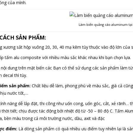
òng của mình.
Làm biển quảng cáo aluminum tại
CÁCH SẢN PHẨM:
g xương sắt hộp vuông 20, 30, 40 mạ kẽm tùy thuộc vào độ lớn của s
ốp tấm alu composite với nhiều màu sắc khác nhau khi bạn chọn lựa.
 nội dung trên mặt biển các Bạn có thể sử dụng các sản phẩm làm t
 decal thì tùy.
điểm sản phẩm:
Chất liệu dễ làm, phong phú về màu sắc, giá cả cũn
chịu nước tốt,…
tính năng dễ lắp đặt, thi công như uốn cong, uốn góc, cắt, xẻ rãnh…
i thời tiết; chịu được tác động bởi nhiệt độ từ -50 – 80 độ C. Tấm 
a, bền màu trong cả môi trường nước, dầu, axit và đặc
ợc điểm:
Là dòng sản phẩm có quá nhiều ưu điểm tuy nhiên lại là sả