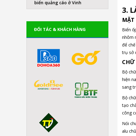
biển quảng cáo ở Vinh
3. 
MẶT 
ĐỐI TÁC & KHÁCH HÀNG
Biển ố
nhôm n
để chế
trụ sở
CHỮ 
Bộ chữ 
hiện n
sang t
Bộ chữ
tạo ch
công c
Nói ch
alu ch