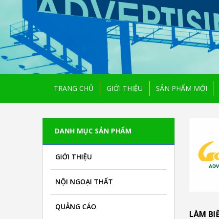
TRANG CHỦ
GIỚI THIỆU
SẢN PHẨM MỚI
DANH MỤC SẢN PHẨM
GIỚI THIỆU
NỘI NGOẠI THẤT
QUẢNG CÁO
LÀM BI