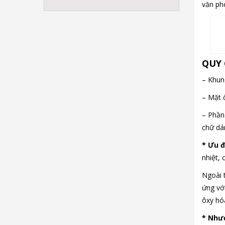
văn ph
QUY 
– Khun
– Mặt 
– Phần
chữ dán
* Ưu 
nhiệt, 
Ngoài 
ứng vớ
ôxy hó
* Như