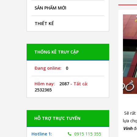
SẢN PHẨM MỚI
THIẾT KẾ
THỐNG KÊ TRUY CẬP
Đang online:
0
Hôm nay:
2087
- Tất cả:
2532365
Sẽ rất
HỖ TRỢ TRỰC TUYẾN
lựa ch
Vinh
để
Hotline 1:
0915 115 355