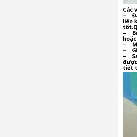
Các v
– Đa
liên
tốt.Q
– Bi
hoặc 
– Mặ
– Gi
– Sa
được
tiết 