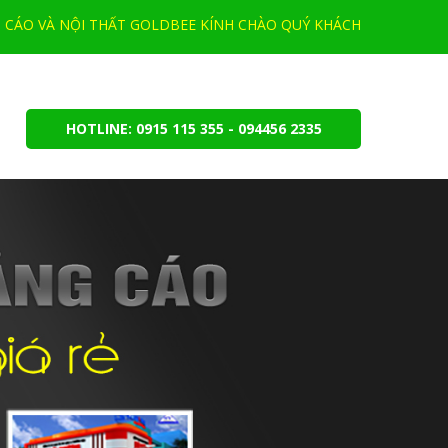
CÁO VÀ NỘI THẤT GOLDBEE KÍNH CHÀO QUÝ KHÁCH
HOTLINE: 0915 115 355 - 094456 2335