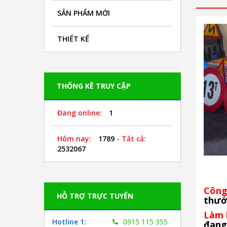
SẢN PHẨM MỚI
THIẾT KẾ
THỐNG KÊ TRUY CẬP
Đang online:
1
Hôm nay:
1789
- Tất cả:
2532067
Công
HỖ TRỢ TRỰC TUYẾN
thướ
Làm 
Hotline 1:
0915 115 355
đang