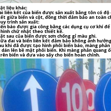
ật liệu khác:
i liên kết của biển được sản xuất bằng tôn có đ
 kết giữa biển và cột, đồng thời đảm bảo an toàn
uy trình sản xuất:
ển báo được gia công bằng các dụng cụ cơ khí để 
hình chữ nhật theo thiết kế.
t sau của biển được sơn chống gỉ màu ghi.
ữa đai và biển liên kết đảm bảo không ảnh hưởn
u khi đã được tạo hình phôi biển báo, màng phản 
 dán lên bề mặt phôi biển. Khi màng phản quang ổn
trên biển và đưa vào sấy cho biển hoàn chỉnh.