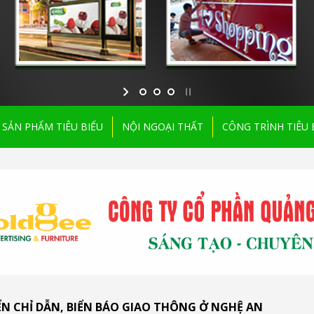
SẢN PHẨM TIÊU BIỂU
NỘI NGOẠI THẤT
CÔNG TRÌNH TIÊU 
ỂN CHỈ DẪN, BIỂN BÁO GIAO THÔNG Ở NGHỆ AN