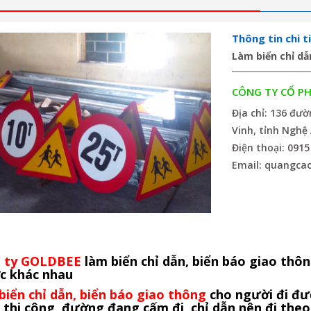
Thông tin chi ti
Làm biển chỉ dẫ
CÔNG TY CỔ P
Địa chỉ: 136 đư
Vinh, tỉnh Nghệ
Điện thoại: 0915
Email: quangca
 ty GOLDBEE
làm biển chỉ dẫn, biển báo giao thôn
c khác nhau
biển chỉ dẫn, biển báo giao thông
cho người đi đư
 thi công, đường đang cấm đi, chỉ dẫn nên đi the