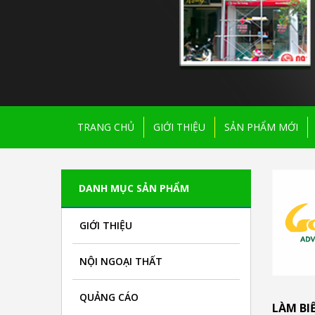
TRANG CHỦ
GIỚI THIỆU
SẢN PHẨM MỚI
DANH MỤC SẢN PHẨM
GIỚI THIỆU
NỘI NGOẠI THẤT
QUẢNG CÁO
LÀM BI