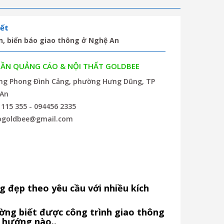
ết
n, biển báo giao thông ở Nghệ An
HẦN QUẢNG CÁO & NỘI THẤT GOLDBEE
ờng Phong Đình Cảng, phường Hưng Dũng, TP
 An
 115 355 - 094456 2335
ogoldbee@gmail.com
g đẹp theo yêu cầu với nhiều kích
ờng biết được công trình giao thông
o hướng nào..