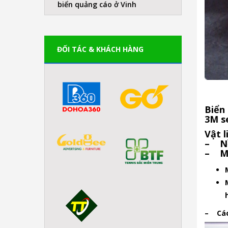
biển quảng cáo ở Vinh
ĐỐI TÁC & KHÁCH HÀNG
Biển
3M se
Vật l
– Nề
– Mà
– Các